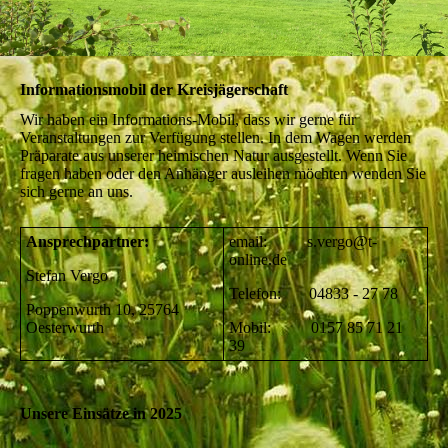
Informationsmobil der Kreisjägerschaft
Wir haben ein Informations-Mobil, dass wir gerne für
Veranstaltungen zur Verfügung stellen. In dem Wagen werden
Präparate aus unserer heimischen Natur ausgestellt. Wenn Sie
fragen haben oder den Anhänger ausleihen möchten wenden Sie
sich gerne an uns.
Ansprechpartner:
email: s.vergo@t-
online.de
Stefan Vergo
Telefon: 04833 - 27 78
Poppenwurth 10, 25764
Oesterwurth
Mobil: 0157 85 71 21
39
Unsere Einsätze in 2025