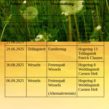
Datum
Ort
Veranstaltung
Betreuung
durch
06.06.2025
Dörpling
Hegering 12 -
Dörpling
19.06. -
Lunden
Hegering 6
21.06.2025
Lunden
29.06.2025
Tellingstedt
Familientag
Hegering 13
Tellingstedt
Patrick Clausen
30.08.2025
Wesseln
Ferienspaß
Hegering 8
Wesseln
Weddingstedt
Carsten Heß
06.09.2025
Wesseln
Ferienspaß
Hegering 8
Wesseln
Weddingstedt
Carsten Heß
(Alternativtermin)